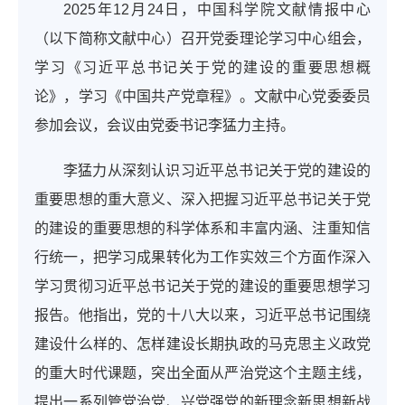
2025年12月24日，中国科学院文献情报中心
（以下简称文献中心）召开党委理论学习中心组会，
学习《习近平总书记关于党的建设的重要思想概
论》，学习《中国共产党章程》。文献中心党委委员
参加会议，会议由党委书记李猛力主持。
李猛力从深刻认识习近平总书记关于党的建设的
重要思想的重大意义、深入把握习近平总书记关于党
的建设的重要思想的科学体系和丰富内涵、注重知信
行统一，把学习成果转化为工作实效三个方面作深入
学习贯彻习近平总书记关于党的建设的重要思想学习
报告。他指出，党的十八大以来，习近平总书记围绕
建设什么样的、怎样建设长期执政的马克思主义政党
的重大时代课题，突出全面从严治党这个主题主线，
提出一系列管党治党、兴党强党的新理念新思想新战