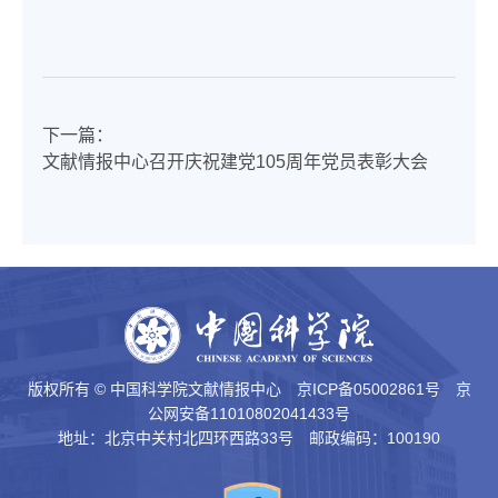
下一篇：
文献情报中心召开庆祝建党105周年党员表彰大会
版权所有 © 中国科学院文献情报中心
京ICP备05002861号
京
公网安备11010802041433号
地址：北京中关村北四环西路33号 邮政编码：100190