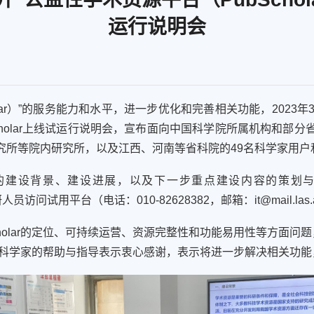
运行说明会
ar
）
”的服务能力和水平，
进一步优化和完善
相关功能
，
2
023
年
olar
上线试运行说明会，宣布面向中国科学院所属机构和部分
究所等院内研究所，以及江西、河南等省科院的
4
9
名科学家用户
的建设背景、建设进展，以及下一步重点建设内容的策划
研人员访问
试用
平台
（电话：
010-82628382
，邮箱：
it@mail.las
olar
的定位、可持续运营、资源完整性和功能易用性等方面问题
科学家
的帮助与指导
表示
衷
心感谢，
表示
将进一步
解决
相关功能