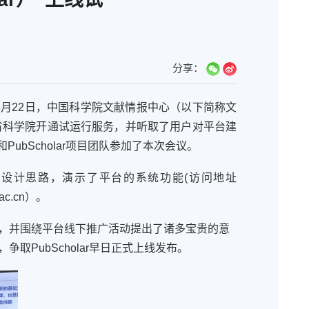
分享：
3月2
2
日，中国科学院文献情报中心（以下简称文
省科学院开通试运行服务，
并
听取了用户对平台建
和
P
ubScholar
项目团队参加了本次会议。
与设计思路
，
演示了平台的系统功能
(访问
地址
.ac.cn
）
。
，并围绕
平台线下推广活动提出了
诸
多宝贵的意
，争取
Pub
Scholar
早日
正式上线发布
。