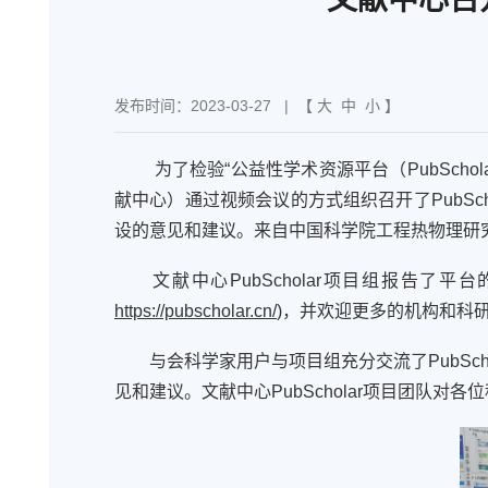
发布时间：2023-03-27
| 【
大
中
小
】
为了检验
“
公益性学术资源平台
（
P
ubSchol
献
中心）通过视频会议的方式组织召开了
P
ubSch
设的意见和建议。来自中国科学院工程热物理研
文献中心
P
ubScholar
项目组报告了平台
https://pubscholar.cn/
)
，并
欢迎
更多的
机构和科
与会
科学家用户与项目组充分交流了
Pub
Sch
见和建议。
文献中心
Pub
Scholar
项目团队对各位