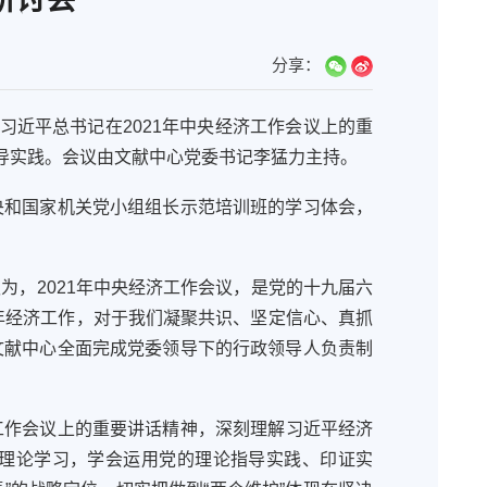
分享：
习近平总书记在
2021年
中央经济工作会议上的重
导实践
。
会议
由文献中心党委书记李猛力主持。
央和国家机关党小组
组长示范
培训班的学习体会，
认为，
2021
年中央经济工作会议，是党的十九届六
年经济工作，对于我们凝聚共识、坚定信心、真抓
文献
中心
全面
完成党委领导下的
行政
领导
人
负责
制
工作会议上的重要讲话精神，
深刻理解习近平经济
理论学习，
学会运用党
的理论指导实践、印证实