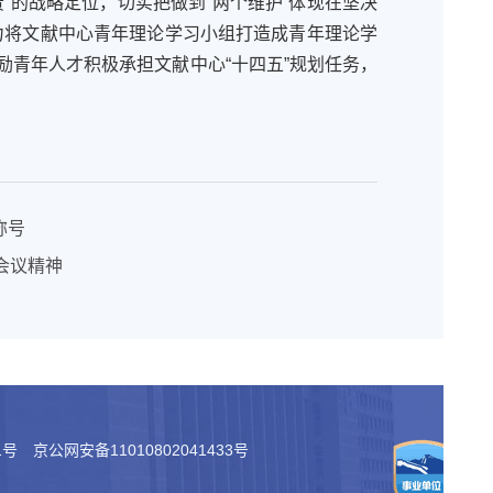
责”的战略定位，
切实把做到
“两个维护”体现在坚决
力将
文献
中心青年理论学习小组
打造
成青年理论学
励青年人才积极承担文献中心
“十四五”规划任务，
称号
会议精神
1号
京公网安备11010802041433号