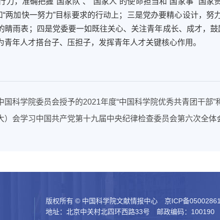
行力，
准确把握
“国家队”、“国家人”的使命担当和“国家事”“国家
和“两加快一努力”目标要求的行动上；
三是党
办
要
精心设计，努
的睛
雨表
；四
是党委
要一
如既往关心、
关注青年成长、成才，
鼓
为青年人才搭台子、压担子，发挥青年人才关键核心作用。
国科学院委员会授予的2021年度“中国科学院优秀共青团干部”
大）会学习中国共产党第十九届中央纪律检查委员会第六次全体
版权所有 © 中国科学院文献情报中心
京ICP备0500286
地址：北京中关村北四环西路33号 邮政编码：100190