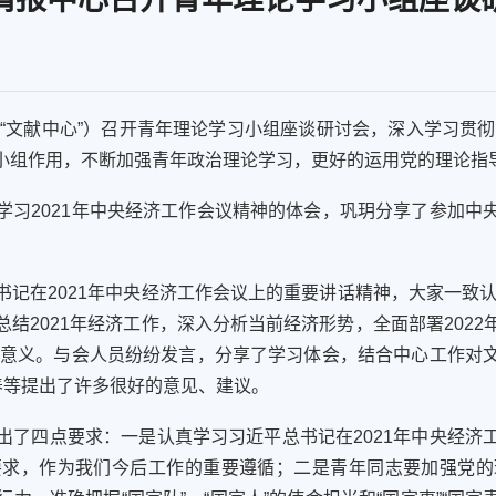
“文献中心”）召开
青年理论
学习
小组座谈研讨会，
深入
学习贯彻
小组作用，不断加强青年政治理论学习，更好的运用党的理论指
学习
2021年
中央经济工作会议
精神的体会，
巩玥分享了参加中
书记在
2021年
中央经济工作会议上的重要讲话精神
，
大家一致
总结
2021
年经济工作，深入分析当前经济形势，全面部署
2022
的意义。与会
人员
纷纷
发言
，
分享
了学习体会，结合中心工作
对
养
等
提出了
许多
很好的意见、建议
。
出了四
点要求：
一
是
认真学习
习近平总书记在
2021年
中央经济
要求，
作为我们今后工作的重要遵循；二是青年
同
志要加强
党
的