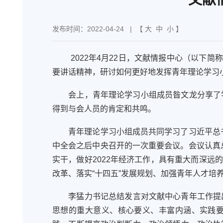
发布时间：2022-04-24
| 【
大
中
小
】
2022年4月22日
，
文献情报中心（以下简称
要讲话精神
，研讨如何更好
地
发挥青年理论学习
会上，青年理论学习小组成员昝文龙分享了
得到与会人员的肯定和共鸣。
青年
理论学习小组成员共同学习了习近平总
中全会之后中央召开的一次重要会议。会议认真
实干，做好
2022年经济工作，具有重大而深远
改革
、落实
“十四五”发
展
规划、
加强青年
人
才培
李
猛
力书记总结
发言对
文献
中心青年
工作提
思想的重大意义、核心要义、丰富内涵、实践