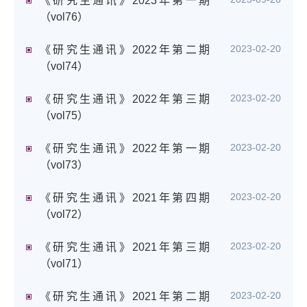
《研究生通讯》2023年第一期
（vol76）
2023-02-20
《研究生通讯》2022年第二期
（vol74）
2023-02-20
《研究生通讯》2022年第三期
（vol75）
2023-02-20
《研究生通讯》2022年第一期
（vol73）
2023-02-20
《研究生通讯》2021年第四期
（vol72）
2023-02-20
《研究生通讯》2021年第三期
（vol71）
2023-02-20
《研究生通讯》2021年第二期